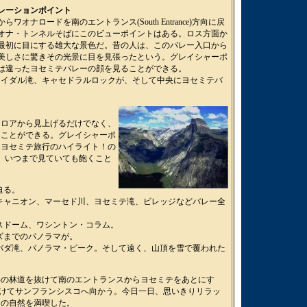
レーションポイント
らワオナロードを南のエントランス(South Entrance)方向に戻
オナ・トンネルそばにこのビューポイントはある。ロス方面か
最初に目にする雄大な景色だ。昔の人は、このバレー入口から
美しさに驚きその光景に目を見張ったという。グレイシャーポ
は違ったヨセミテバレーの顔を見ることができる。
ライダル滝、キャセドラルロックが、そして中央にヨセミテバ
。
フロアから見上げるだけでなく、
ることができる。グレイシャーポ
りヨセミテ旅行のハイライト！の
、いつまで見ていても飽くこと
迫る。
キャニオン、マーセド川、ヨセミテ滝、ビレッジなどバレー全
スドーム、ワシントン・コラム。
ズまでのパノラマが。
バダ滝、パノラマ・ピーク。そして遠く、山頂を雪で覆われた
。
杉の林道を抜けて南のエントランスからヨセミテをあとにす
を抜けてサンフランシスコへ向かう。今日一日、思いきりリラッ
テの自然を満喫した。