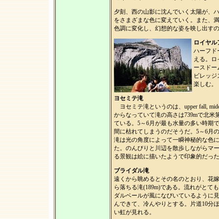
夕刻、西の山影に沈んでいく太陽が、
をさまざまな色に変えていく。また、
色調に変化し、幻想的な姿を映し出す
ロイヤル
ハーフド
える。ロ
ースドー
ビレッジ
楽しむ。
ヨセミテ滝
ヨセミテ滝というのは、upper fall, middle 
からなっていて滝の高さは739mで北米
ている。5～6月が最も水量の多い時期
間に枯れてしまうのだそうだ。5～6月
滝は光の角度によって一瞬神秘的な色
た。のんびりと川辺を散歩しながらマ
る景観は絵に描いたようで印象的だっ
ブライダル滝
遠くから眺めるとその名のとおり、花
ら落ちる滝(189m)である。流れがと
ダルベールが風になびいているように
んできて、冷んやりとする。片道10分
い虹が見れる。