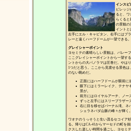
インスピ
ビレッジか
ると、ワ
らくると
の景観の
イントと
左手にエル・キャピタン、右手にはブ
レーと遠くハーフドームが一望できる
グレイシャーポイント
ヨセミテの素晴らしい景観は、バレー
ここグレイシャーポイントから一望す
ントからの大パノラマは圧巻だ。やは
1つだと思う。ここから見渡せる景色は
のない眺めだ。
正面にはハーフドームが眼前に
眼下にはミラーレイク、テナヤ
景が。
前方にはロイヤルアーチ、ノー
ずっと左手にはスリーブラザー
右に目を移せばバーナル滝、ネ
シェラネバダ山脈の峰々が輝く
ワオナのうっそうと生い茂るセコイア
る。帰りはCA-41からマーセドの町
クスした楽しい時間を過ごし、ヨセミ