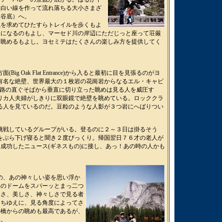
に白い線を作って流れ落ちる大小さまざ
（谷底）へ。
滝を求めてひたすらトレイルを歩くもよ
達になるのもよし、マーセド川の岸辺にただじっと座って荘厳
を眺めるもよし。ヨセミテはたくさんの楽しみ方を提供してく
Big Oak Flat Entrance)から入ると最初に目を見張るのがヨ
有名な絶壁、世界最大の１枚岩の花崗岩からなるエル・キャピ
だ。道路の直ぐそばから垂直に切り立った眺めは見る人を威圧す
リカ人夫婦がしきりに双眼鏡で絶壁を眺めている。ロッククラ
る人を見ているのだ。豆粒のような人影が３つ岩にへばりつい
挑戦しているグループがいる。登るのに２～３日は掛るそう
をぶら下げ寝ると聞き２度びっくり。帰国翌日７６才の老人が
成功したニュース(ギネスもの)に接し、あっ！あの時の人かも
m)の、あの神々しい姿を思い浮か
岩のドームをスパーッとまっ二つ
しさ、美しさ、神々しさで見る者
たちゆえに、見る角度によってさ
ル橋からの眺めも最高であるが、
い。