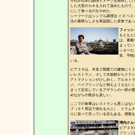
ぞれが日本の調理イメージを期待して
した大型のカキを入れて温めたもので
にして食べるのをやめた。
シーフードはシンプル調理法 イズ ベ
法の素晴らしさを再認識した昼食であっ
フィッシ
もともと
は、素敵
まってい
ンターだ
造、手軽
いる。
ピア３９は、木造２階建ての建物に１
いレストラン、そして水族館からクラ
アトラクションがひしめく。アルカト
ジ、ベイブリッジなど例えようもない
まって定住しているアザラシの一群が
めながらの散歩も楽しい。
ここでの食事はレストランも悪くはな
ブ（ＳＦ周辺で採れるカニ）、クラム
りに並べて売っている店もある。潮風
湾内クル
ピア３９
ブリッジ