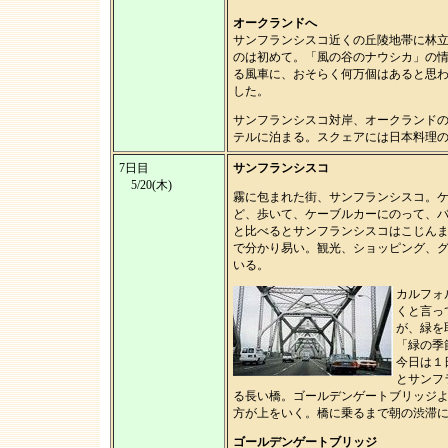
オークランドへ
サンフランシスコ近くの丘陵地帯に林
のは初めて。「風の谷のナウシカ」の
る風車に、おそらく何万個はあると思
した。
サンフランシスコ対岸、オークランド
テルに泊まる。スクェアには日本料理のラ
7日目
サンフランシスコ
5/20(木)
霧に包まれた街、サンフランシスコ。
ど、歩いて、ケーブルカーにのって、
と比べるとサンフランシスコはこじん
で分かり易い。観光、ショッピング、
いる。
カルフォ
くと言っ
が、緑を
「緑の季
今日は１
とサンフ
る長い橋。ゴールデンゲートブリッジ
方が上をいく。橋に乗るまで朝の渋滞
ゴールデンゲートブリッジ