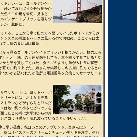
ポットといえば、ゴールデンゲー
度、歩いて渡れば４０分程度かか
けた色のこの橋を最初に見ると
ールデンゲイトブリッジを渡りヴ
ッジが一般的だ。
ってくる。ここから車で山の方へ登っていったポイントからみ
ランシスコの町並もバックに見えるのでお勧め。
ここからは太
れて天気の良い日は最高！
とから見るゴールデンゲイトブリッジも捨てがたい。橋のふも
て行くと、地元の人達が釣をしてる。車を降りて見ているとや
いかと竿を貸してくれた。タナゴのような魚が入れ食い状態
が直ぐに釣り上げた。娘さんが結婚して名古屋に住んでるとい
来ないかと誘われたが住所と電話番号を交換してサウサリート
るサウサリートは、ヨットハーバ
ストリートには、お土産を売る
レストランなどがずらりと並んだ
家々は地中海の小さなビレッジを
に面したこの町は太平洋からの冷
ンシスコより暖かく晴れ渡っていることが多いそうだ。
s」で少し早い昼食。私はカニのクラブサンド、奥さんはシーフード
ィ、娘はオイスターのクリームシチューと生カキを注文。それ