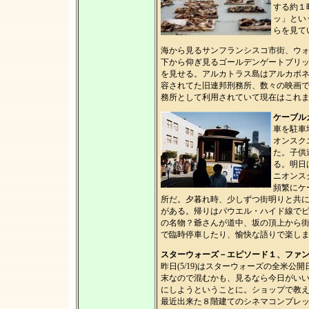
する約１
ッ」とい
らを見て
海から見るサンフランシスコ市街、ウ
下から仰ぎ見るゴールデンゲートブリ
を見せる。アルカトラス島はアルカポ
容されてた旧連邦刑務所、数々の映画
務所として利用されていて現在はこれ
ケーブル
車を駐車
オンスク
た。子供
る。明日
ニオンス
頻繁にケ
所だ。夕暮れ時、少しずつ街明りと共
がある。帰りはパウエル・ハイド線で
の名物？爺さんが道中、坂の頂上から
で臨時停車したり、愉快な語りで楽し
スターウォーズ－エピソード１、ファ
昨日(5/19)はスターウォーズの全米
末なので混むかも、見るなら今日がい
にしようということに。ショップで教
最近出来た８階建てのシネマコンプレ