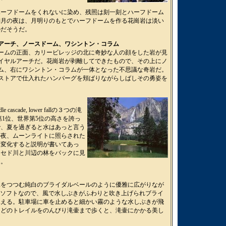
ハーフドームをくれないに染め、残照は刻一刻とハーフドーム
満月の夜は、月明りのもとでハーフドームを作る花崗岩は淡い
のだそうだ。
アーチ、ノースドーム、ワシントン・コラム
ームの正面、カリービレッジの北に奇妙な人の顔をした岩が見
イヤルアーチだ。花崗岩が剥離してできたもので、その上にノ
ム、右にワシントン・コラムが一体となった不思議な奇岩だ。
ストアで仕入れたハンバーグを頬ばりながらしばしその勇姿を
cascade, lower fallの３つの滝
第1位、世界第5位の高さを誇っ
で、夏を過ぎると水はあっと言う
の夜、ムーンライトに照らされた
に変化すると説明が書いてあっ
ーセド川と川辺の林をバックに見
た。
嫁をつつむ純白のブライダルベールのように優雅に広がりなが
てもソフトなので、風で水しぶきがふわりと吹き上げられブライ
見える。駐車場に車を止めると細かい霧のような水しぶきが飛
ほどのトレイルをのんびり滝壷まで歩くと、滝壷にかかる美し