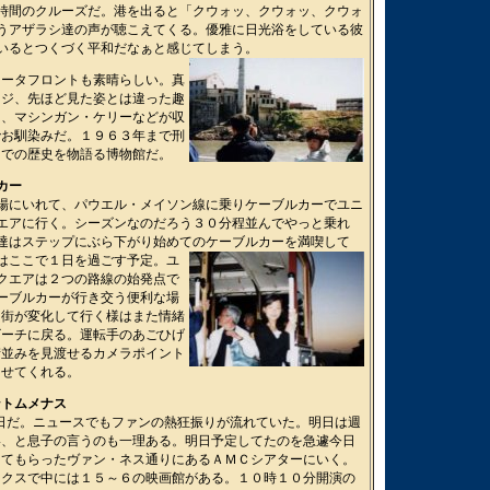
時間のクルーズだ。港を出ると「クウォッ、クウォッ、クウォ
うアザラシ達の声が聴こえてくる。優雅に日光浴をしている彼
いるとつくづく平和だなぁと感じてしまう。
ォータフロントも素晴らしい。真
ッジ、先ほど見た姿とは違った趣
ネ、マシンガン・ケリーなどが収
でお馴染みだ。１９６３年まで刑
までの歴史を物語る博物館だ。
カー
場にいれて、パウエル・メイソン線に乗りケーブルカーでユニ
エアに行く。シーズンなのだろう３０分程並んでやっと乗れ
達はステップにぶら下がり始めてのケーブルカーを満喫して
はここで１日を過ごす予定。
ユ
クエアは２つの路線の始発点で
ーブルカーが行き交う便利な場
に街が変化して行く様はまた情緒
ビーチに戻る。運転手のあごひげ
街並みを見渡せるカメラポイント
ませてくれる。
ントムメナス
公開日だ。ニュースでもファンの熱狂振りが流れていた。明日は週
い、と息子の言うのも一理ある。明日予定してたのを急遽今日
えてもらったヴァン・ネス通りにあるＡＭＣシアターにいく。
ックスで中には１５～６の映画館がある。１０時１０分開演の