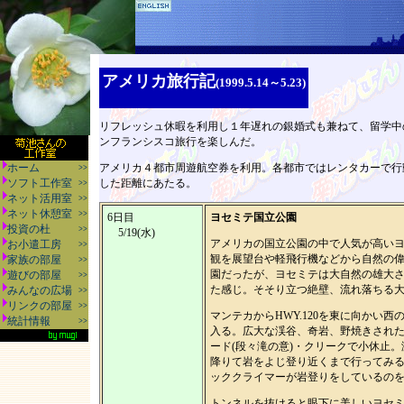
アメリカ旅行記
(1999.5.14～5.23)
リフレッシュ休暇を利用し１年遅れの銀婚式も兼ねて、留学中
ンフランシスコ旅行を楽しんだ。
ホーム
アメリカ４都市周遊航空券を利用。各都市ではレンタカーで行
>>
ソフト工作室
した距離にあたる。
>>
ネット活用室
>>
ネット休憩室
>>
6日目
ヨセミテ国立公園
投資の杜
>>
5/19(水)
アメリカの国立公園の中で人気が高い
お小遣工房
>>
観を展望台や軽飛行機などから自然の
家族の部屋
>>
園だったが、ヨセミテは大自然の雄大
遊びの部屋
>>
た感じ。そそり立つ絶壁、流れ落ちる
みんなの広場
>>
リンクの部屋
>>
マンテカからHWY.120を東に向かい西の入口、B
統計情報
>>
入る。広大な渓谷、奇岩、野焼きされ
ード(段々滝の意)・クリークで小休止
降りて岩をよじ登り近くまで行ってみ
ッククライマーが岩登りをしているの
トンネルを抜けると眼下に美しいヨセ