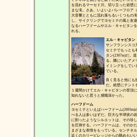
を流れるマーセド川。切り立った岩壁
まな滝。さあ、いよいよバレーフロア
大音響とともに流れ落ちるいくつもの
し、サイクリングでヨセミテの風と友
なるハーフドームやエル・キャピタン
れる。
エル・キャピタン
サンフランシスコ方面(
セミテでもっとも
タン(2307m)
る。隣にいたアメ
イミングをしてい
ている。
良く見ると他にも
だ。絶壁にテント
１週間かけてエル・キャピタンの登頂に
知れないと思うと感慨深かった。
ハーフドーム
ヨセミテといえばハーフドーム(2693
べる人は多いはずだ。巨大な半球状の
に割ったようなシルエットは、その珍
を圧倒する。ハーフドームは、そのか
まざまな表情をもっている。センチネ
近くのカリービレッジからの眺めもい