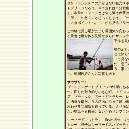
サンフランシスコの欠かせない観光ス
トブリッジだろう。車で走れば３分程
る。名前のイメージとは全く違う赤茶
「何、この色？」と思ってしまう。ゴ
ィスタポイントへ。ここから見るブリ
この橋は見る場所により雰囲気が変わ
る景色は橋全体が見渡せさらにサンフ
平洋も見
橋のふも
とに降り
って見な
だ。息子
う。家に
へ。帰国後娘さんに写真を送る。
サウサリート
ゴールデンゲートブリッジの対岸にあ
ーに面した魅力的な小さな町。メイン
店、ブティック、アートギャラリー、
お洒落な町だ。丘の斜面に沿って建つ
思わせる雰囲気を作っている。入り海
たい空気を直接受けないためサンフラ
シーフードレストラン「Seven Sea
カレー、息子はシーフードスパゲッテ