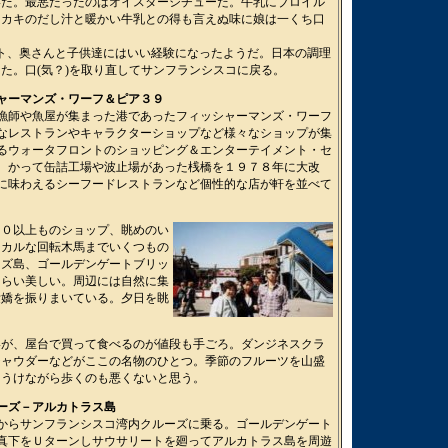
いた。最悪だったのはオイスターシチューだ。牛乳にブロイル
、カキのだし汁と暖かい牛乳との得も言えぬ味に娘は一くち口
スト、奥さんと子供達にはいい経験になったようだ。日本の調理
た。口(気？)を取り直してサンフランシスコに戻る。
ャーマンズ・ワーフ＆ピア３９
漁師や魚屋が集まった港であったフィッシャーマンズ・ワーフ
なレストランやキャラクターショップなど様々なショップが集
るウォータフロントのショッピング＆エンターテイメント・セ
。かって缶詰工場や波止場があった桟橋を１９７８年に大改
に味わえるシーフードレストランなど個性的な店が軒を並べて
１０以上ものショップ、眺めのい
シカルな回転木馬までいくつもの
ラズ島、ゴールデンゲートブリッ
くらい美しい。周辺には自然に集
愛嬌を振りまいている。夕日を眺
いが、屋台で買って食べるのが値段も手ごろ。ダンジネスクラ
チャウダーなどがここの名物のひとつ。季節のフルーツを山盛
をうけながら歩くのも悪くないと思う。
ーズ－アルカトラス島
からサンフランシスコ湾内クルーズに乗る。ゴールデンゲート
真下をＵターンしサウサリートを廻ってアルカトラス島を周遊