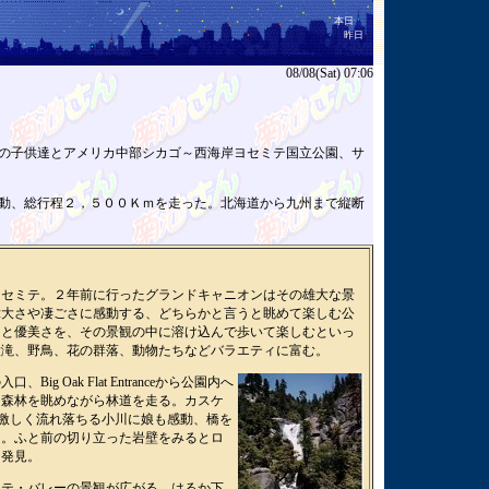
本日
昨日
08/08(Sat) 07:06
の子供達とアメリカ中部シカゴ～西海岸ヨセミテ国立公園、サ
動、総行程２，５００Ｋｍを走った。北海道から九州まで縦断
ヨセミテ。２年前に行ったグランドキャニオンはその雄大な景
偉大さや凄ごさに感動する、どちらかと言うと眺めて楽しむ公
さと優美さを、その景観の中に溶け込んで歩いて楽しむといっ
大滝、野鳥、花の群落、動物たちなどバラエティに富む。
ig Oak Flat Entranceから公園内へ
た森林を眺めながら林道を走る。カスケ
。激しく流れ落ちる小川に娘も感動、橋を
る。ふと前の切り立った岩壁をみるとロ
を発見。
ミテ・バレーの景観が広がる。はるか下