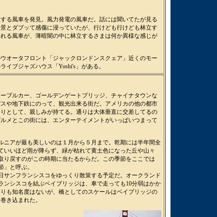
立する風車を発見。風力発電の風車だ。話には聞いてたが見る
情景とダブッて感傷に浸っていたが、行けども行けども林立す
われる風車が、薄暗闇の中に林立するさまは何か異様な感じが
のウオータフロント「ジャックロンドンスクェア」近くのモー
イブジャズハウス「Yoshi's」がある。
ケーブルカー、ゴールデンゲートブリッジ、チャイナタウンな
バスや地下鉄にのって、観光出来る街だ。アメリカの他の都市
まりとして、親しみが持てる。通りは大体垂直に交差してるの
グルメとこの街には、エンターテイメントがいっぱいつまって
ルニアが最も美しいのは１月から５月まで。乾期には半年間全
ていいほど雨が降らず、緑が枯れて黄土色になった丘や山々
取り戻すのがこの時期に当たるからだ。この季節をここでは
節」と呼ぶ。
日サンフランシスコをゆっくり散策する予定だ。オークランド
ランシスコを結ぶベイブリッジは、車で走っても10分弱はかか
よりも知名度はないが、橋としてのスケールはベイブリッジの
に巻き込まれた。