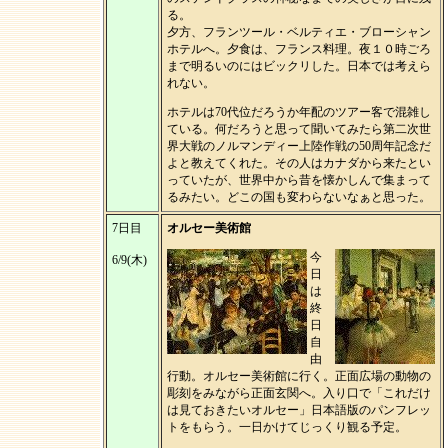
る。
夕方、フランツール・ベルティエ・ブローシャン
ホテルへ。夕食は、フランス料理。夜１０時ごろ
まで明るいのにはビックリした。日本では考えら
れない。
ホテルは70代位だろうか年配のツアー客で混雑し
ている。何だろうと思って聞いてみたら第二次世
界大戦のノルマンディー上陸作戦の50周年記念だ
よと教えてくれた。その人はカナダから来たとい
っていたが、世界中から昔を懐かしんで集まって
るみたい。どこの国も変わらないなぁと思った。
7日目
オルセー美術館
今
6/9(木)
日
は
終
日
自
由
行動。オルセー美術館に行く。正面広場の動物の
彫刻をみながら正面玄関へ。入り口で「これだけ
は見ておきたいオルセー」日本語版のパンフレッ
トをもらう。一日かけてじっくり観る予定。