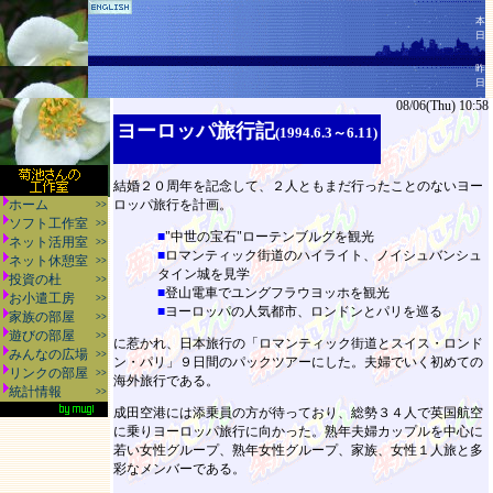
本
日
昨
日
08/06(Thu) 10:58
ヨーロッパ旅行記
(1994.6.3～6.11)
結婚２０周年を記念して、２人ともまだ行ったことのないヨー
ホーム
ロッパ旅行を計画。
>>
ソフト工作室
>>
■
"中世の宝石"ローテンブルグを観光
ネット活用室
>>
■
ロマンティック街道のハイライト、ノイシュバンシュ
ネット休憩室
>>
タイン城を見学
投資の杜
>>
■
登山電車でユングフラウヨッホを観光
お小遣工房
>>
■
ヨーロッパの人気都市、ロンドンとパリを巡る
家族の部屋
>>
遊びの部屋
>>
に惹かれ、日本旅行の「ロマンティック街道とスイス・ロンド
みんなの広場
>>
ン・パリ」９日間のパックツアーにした。夫婦でいく初めての
リンクの部屋
>>
海外旅行である。
統計情報
>>
成田空港には添乗員の方が待っており、総勢３４人で英国航空
に乗りヨーロッパ旅行に向かった。熟年夫婦カップルを中心に
若い女性グループ、熟年女性グループ、家族、女性１人旅と多
彩なメンバーである。