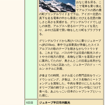
おなじ道を戻る。こ
こで電車を乗り換え
てアルプスの西の麓
の町グリンデルワイドまで下山。アイガー北壁の
真下を走る電車の中から垂直にそびえる北壁の険
しさと高さを実感する。グリンデルワイドでしば
しの休憩。アルプスへ登るロープウェイを見た
り、みやげ品屋で買い物をしたり町をブラブラす
る。
グリンデルワイドから再びバスに乗りジュネーブ
へ(約210km)。車中では添乗員が準備したスイス
アルプスの歌のテープを聴きながらウトウトす
る。これまでは、バスの中では沿道の観光スポッ
トやその地方の歴史、名物など我々を退屈させず
に案内してたのが、奥さんとこの沿道は名所がな
いんだろうねと話あった。ジュネーブのドッ・ベ
ルン ホテルに到着。
夕食までの時間、ホテル近くの専門店街をウィン
ドウショピング。夕食は、スイス名物のミートフ
ォンデュを賞味した。牛肉を薄切りにしたものを
オリーブ油の鍋でさっとゆでてタレや塩につけて
食べる。あぶらっこい日本のシャブシャブといっ
た感じ。
6日目
ジュネーブ半日市内観光