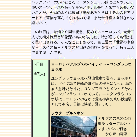
パックツアーのいいところは、スケジュール的にはきついが、
重いスーツケースを持って空港とホテルを行き来する必要がな
いことだ。今回のように毎日移動があるときはホテルのドアツ
ードアで荷物を運んでくれるので楽。また全行程３食付なのも
楽でいい。
この旅行は、結婚２０周年記念、初めてのヨーロッパ、夫婦二
人での海外旅行と印象深いものがあった。時が経っても懐かし
く思い出される。そんなこともあって、富士通の「世界の車窓
から」スイス編－アルプス登山鉄道の旅－を買った。時々二人
で見て楽しんでる。
5日目
ヨーロッパアルプスのハイライト－ユングフラウ
ヨッホ
6/7(火)
ユングフラウヨッホへ登山電車で登る。ヨッホと
は、ドイツ語で連峰の継ぎ目の平らになった山の
肩の意味だそうだ。ユングフラウとメンヒのそれ
がユングフラウヨッホである。ユングフラウヨッ
ホ駅はヨーロッパのなかで最も標高の高い鉄道駅
として有名。天気は快晴。運がいい。
ラウターブルンネン
アルプスの東の麓の
町ラウターブルンネ
ンまでバスで行き、
ここから登山電車に