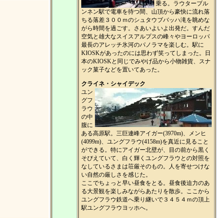
乗る。ラウターブル
ンネン駅で電車を待つ間、山頂から豪快に流れ落
ちる落差３００ｍのシュタウブバッハ滝を眺めな
がら時間を過ごす。さあいよいよ出発だ。すんだ
空気と雄大なスイスアルプスの峰々やヨーロッパ
最長のアレッチ氷河のパノラマを楽しむ。駅に
KIOSKがあったのには思わず笑ってしまった。日
本のKIOSKと同じでみやげ品から小物雑貨、スナ
ック菓子などを置いてあった。
クライネ・シャイデック
ユン
グフ
ラウ
の中
腹に
ある高原駅。三巨連峰アイガー(3970m)、メンヒ
(4099m)、ユングフラウ(4158m)を真近に見ること
ができる。特にアイガー北壁が、目の前から黒く
そびえていて、白く輝くユングフラウとの対照を
なしているさまは荘厳そのもの。人を寄せつけな
い自然の厳しさを感じた。
ここでちょっと早い昼食をとる。昼食後迫力のあ
る大景観を楽しみながらあたりを散歩。ここから
ユングフラウ鉄道へ乗り継いで３４５４ｍの頂上
駅ユングフラウヨッホへ。