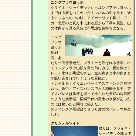
ユングフラウヨッホ
クライネ・シャイデックからユングフラウヨッホ
までは山腹をつらぬいたトンネルの中を走る。途
中トンネルの中の駅、アイガーワンド駅で、アイ
ガー北壁のど真ん中にある窓から下界を展望。山
の体内から見る景色に不思議な気持ちになる。
ユング
フラウ
ヨッホ
駅到
着。あ
たり一面雪景色だ。プラトーと呼ばれる雪原に出
てユングフラウ山頂を目の前にみる。反対側はア
レッチ氷河が眺望できる。空の青さと氷の白さと
で吸い込まれて行くような景観だ。
トンネルをくぐりエレベータでスフィンクス展望
台へ。途中、アイスパレスで氷の彫刻を見学。ア
イスパレスは氷河を掘って造られた天然の冷蔵庫
のような展示場。横綱千代の富士の氷像があった
のには驚いたと同時に笑えた。
スフィンクス展望台で３６０度の大パノラマを楽
しむ。
グリンデルワイド
帰りは、クライネ・
シャイデック駅まで