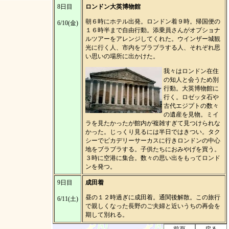
8日目
ロンドン大英博物館
朝６時にホテル出発。ロンドン着９時。帰国便の
6/10(金)
１６時半まで自由行動。添乗員さんがオプショナ
ルツアーをアレンジしてくれた。ウインザー城観
光に行く人、市内をブラブラする人、それぞれ思
い思いの場所に出かけた。
我々はロンドン在住
の知人と会うため別
行動。大英博物館に
行く。ロゼッタ石や
古代エジプトの数々
の遺産を見物。ミイ
ラを見たかったが館内が複雑すぎて見つけられな
かった。じっくり見るには半日ではきつい。タク
シーでピカデリーサーカスに行きロンドンの中心
地をブラブラする。子供たちにおみやげを買う。
３時に空港に集合。数々の思い出をもってロンド
ンを発つ。
9日目
成田着
昼の１２時過ぎに成田着。通関後解散。この旅行
6/11(土)
で親しくなった長野のご夫婦と近いうちの再会を
期して別れる。