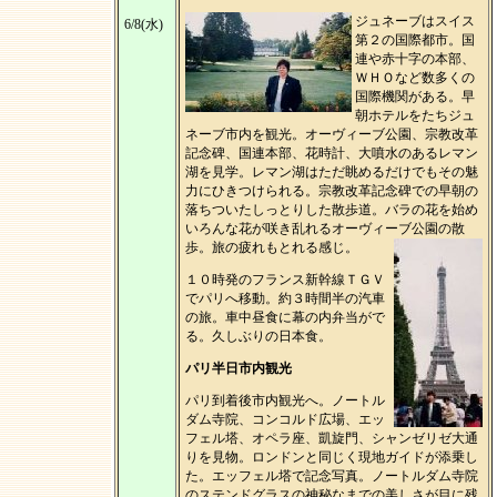
ジュネーブはスイス
6/8(水)
第２の国際都市。国
連や赤十字の本部、
ＷＨＯなど数多くの
国際機関がある。早
朝ホテルをたちジュ
ネーブ市内を観光。オーヴィーブ公園、宗教改革
記念碑、国連本部、花時計、大噴水のあるレマン
湖を見学。レマン湖はただ眺めるだけでもその魅
力にひきつけられる。宗教改革記念碑での早朝の
落ちついたしっとりした散歩道。バラの花を始め
いろんな花が咲き乱れるオーヴィーブ公園の散
歩。旅の疲れもとれる感じ。
１０時発のフランス新幹線ＴＧＶ
でパリへ移動。約３時間半の汽車
の旅。車中昼食に幕の内弁当がで
る。久しぶりの日本食。
パリ半日市内観光
パリ到着後市内観光へ。ノートル
ダム寺院、コンコルド広場、エッ
フェル塔、オペラ座、凱旋門、シャンゼリゼ大通
りを見物。ロンドンと同じく現地ガイドが添乗し
た。エッフェル塔で記念写真。ノートルダム寺院
のステンドグラスの神秘なまでの美しさが目に残