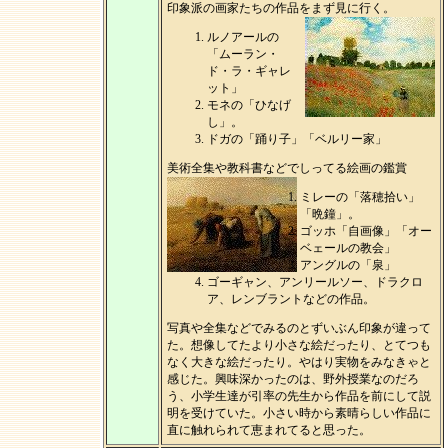
印象派の画家たちの作品をまず見に行く。
ルノアールの
「ムーラン・
ド・ラ・ギャレ
ット」
モネの「ひなげ
し」。
ドガの「踊り子」「ベルリー家」
美術全集や教科書などでしってる絵画の鑑賞
ミレーの「落穂拾い」
「晩鐘」。
ゴッホ「自画像」「オー
ベェールの教会」
アングルの「泉」
ゴーギャン、アンリールソー、ドラクロ
ア、レンブラントなどの作品。
写真や全集などでみるのとずいぶん印象が違って
た。想像してたより小さな絵だったり、とてつも
なく大きな絵だったり。やはり実物をみなきゃと
感じた。興味深かったのは、野外授業なのだろ
う、小学生達が引率の先生から作品を前にして説
明を受けていた。小さい時から素晴らしい作品に
直に触れられて恵まれてると思った。