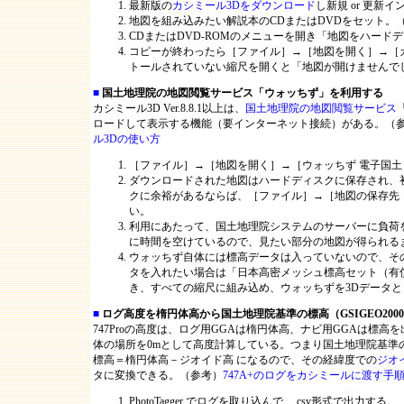
最新版の
カシミール3Dをダウンロード
し新規 or 更新インス
地図を組み込みたい解説本のCDまたはDVDをセット。
CDまたはDVD-ROMのメニューを開き「地図をハード
コピーが終わったら［ファイル］→［地図を開く］→［
トールされていない縮尺を開くと「地図が開けませんで
■
国土地理院の地図閲覧サービス「ウォッちず」を利用する
カシミール3D Ver.8.8.1以上は、
国土地理院の地図閲覧サービス
ロードして表示する機能（要インターネット接続）がある。（
ル3Dの使い方
［ファイル］→［地図を開く］→［ウォッちず 電子国土
ダウンロードされた地図はハードディスクに保存され、初
クに余裕があるならば、［ファイル］→［地図の保存先
い。
利用にあたって、国土地理院システムのサーバーに負荷
に時間を空けているので、見たい部分の地図が得られる
ウォッちず自体には標高データは入っていないので、そ
タを入れたい場合は「日本高密メッシュ標高セット（有
き、すべての縮尺に組み込め、ウォッちずを3Dデータ
■
ログ高度を楕円体高から国土地理院基準の標高（GSIGEO200
747Proの高度は、ログ用GGAは楕円体高、ナビ用GGAは標
体の場所を0mとして高度計算している。つまり国土地理院基準の標
標高＝楕円体高－ジオイド高 になるので、その経緯度での
ジオ
タに変換できる。（参考）
747A+のログをカシミールに渡す手
PhotoTagger でログを取り込んで、.csv形式で出力する。