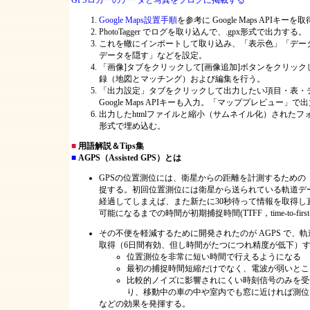
GPSロガーのデータと写真をブログに掲載する
Google Maps設置手順
を参考に Google Maps APIキーを
PhotoTagger でログを取り込んで、.gpx形式で出力する。（轍
これを轍にインポートして取り込み、「表示色」「デー
データを隠す」などを設定。
「画像]タブをクリックして[画像追加]ボタンをクリッ
録（地図とマッチング）および編集を行う。
「出力設定」タブをクリックして出力したい項目・表・
Google Maps APIキーも入力。「マッププレビュー」
出力したhtmlファイルと縮小（サムネイル化）されたフォ
形式で埋め込む。
■
用語解説＆Tips集
■
AGPS（Assisted GPS）とは
GPSの位置測位には、衛星からの距離を計測するため
捉する。初回位置測位には衛星から送られている軌道デー
経過してしまえば、また新たに30秒待って情報を取得し
可能になるまでの時間が初期捕捉時間(TTFF，time-to-fi
その不便を軽減するために開発されたのが AGPS で
取得（6日間有効、但し時間がたつにつれ精度が低下）
位置測位を非常に短い時間で行えるようになる
最初の捕捉時間短縮だけでなく、電波が弱いとこ
比較的ノイズに影響されにくい時刻信号のみを受
り、移動中の車の中や室内でも窓に近ければ測位
などの効果を発揮する。