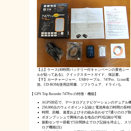
【上】ケース(40時間バッテリー付キャンペーンの黄色シー
ルが貼ってある)、クイックスタートガイド、保証書。
【下】カーチャージャー、USBケーブル、747Pro、Li-ion電
池、CD-ROM(使用説明書、ソフトウェア、ドライバ)。
【 GPS Trip Recorder 747Pro の特徴・機能】
AGPS対応で、データログとナビゲーションのデュアル
250,000点のウェイポイント記録と電池寿命25時間の長
時間、距離、速度およびその組み合わせで7通りのログ
ボタンプッシュで興味のある地点のPOI記録が可能
振動センサー搭載で5分間静止でログ記録を停止し、ス
ログ機能(注)