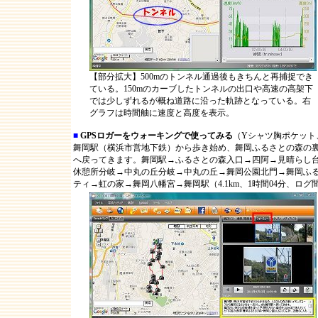
【部分拡大】500mのトンネル通過後もきちんと再捕捉でき
ている。150mのカーブしたトンネルの出口や高速の高架下
では少しずれるが概ね道路に沿った軌跡となっている。右
グラフは時間舳に速度と高度を表示。
■
GPSロガーをウォーキングで使ってみる
（Yシャツ胸ポケット
舞岡駅（横浜市営地下鉄）から歩き始め、舞岡ふるさとの森の
へ戻ってきます。舞岡駅→ふるさとの森入口→四阿→見晴らし
休憩所分岐→中丸の丘分岐→中丸の丘→舞岡公園北門→舞岡ふ
ティ→虹の家→舞岡八幡宮→舞岡駅（4.1km、1時間04分、ログ