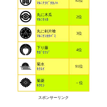
92位
ﾏﾙﾆﾅﾗﾋﾞﾀｶﾉﾊ
丸に木瓜
2位
ﾏﾙﾆﾓｯｶ
丸に剣片喰
3位
ﾏﾙﾆｹﾝｶﾀﾊﾞﾐ
下り藤
4位
ｻｶﾞﾘﾌｼﾞ
菊水
91位
ｷｸｽｲ
菊菱
－位
ｷｸﾋｼ
スポンサーリンク