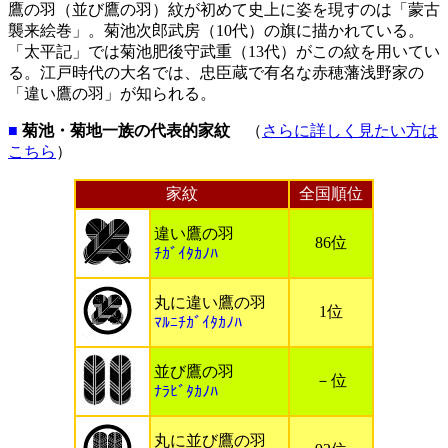
鷹の羽（並び鷹の羽）紋が初めて史上に姿を現すのは「蒙古
襲来絵巻」。菊池次郎武房（10代）の旗に描かれている。
「太平記」では菊池肥後守武重（13代）がこの紋を用いてい
る。江戸時代の大名では、忠臣蔵で有名な赤穂藩浅野家の
「違い鷹の羽」が知られる。
■
菊池・菊地一族の代表的家紋
（
さらに詳しく見たい方は
こちら
）
家紋
全国順位
違い鷹の羽
86位
ﾁｶﾞｲﾀｶﾉﾊ
丸に違い鷹の羽
1位
ﾏﾙﾆﾁｶﾞｲﾀｶﾉﾊ
並び鷹の羽
－位
ﾅﾗﾋﾞﾀｶﾉﾊ
丸に並び鷹の羽