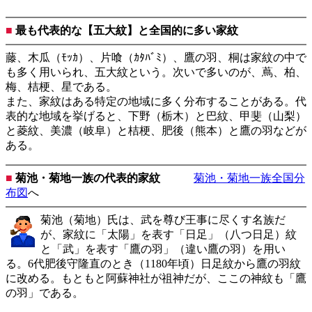
■
最も代表的な【五大紋】と全国的に多い家紋
藤、木瓜（ﾓｯｶ）、片喰（ｶﾀﾊﾞﾐ）、鷹の羽、桐は家紋の中で
も多く用いられ、五大紋という。次いで多いのが、蔦、柏、
梅、桔梗、星である。
また、家紋はある特定の地域に多く分布することがある。代
表的な地域を挙げると、下野（栃木）と巴紋、甲斐（山梨）
と菱紋、美濃（岐阜）と桔梗、肥後（熊本）と鷹の羽などが
ある。
■
菊池・菊地一族の代表的家紋
菊池・菊地一族全国分
布図
へ
菊池（菊地）氏は、武を尊び王事に尽くす名族だ
が、家紋に「太陽」を表す「日足」（八つ日足）紋
と「武」を表す「鷹の羽」（違い鷹の羽）を用い
る。6代肥後守隆直のとき（1180年頃）日足紋から鷹の羽紋
に改める。もともと阿蘇神社が祖神だが、ここの神紋も「鷹
の羽」である。