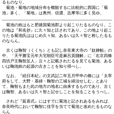
るものなり。
菊池・菊地の地域分布を概観するに比較的に西国に「菊
池」多く、「菊地」は奥州、信濃、志摩等に多く見ゆ。
菊池の姓はもと肥後国菊池郡より起こりたるものなり。こ
の地は『和名抄』に久々知と註されてあり。この地より起こ
りたる菊池氏ははじめ久々知、あるいは久々智と称したるも
のならん。
古くは鞠智（くくち）とも記し奈良東大寺の『奴婢帖』の
中、「天平勝宝元年大宅朝臣可是麻呂貢賤解」に「右京四條
四坊戸主鞠智足人」云々と記載されたるを見ても菊池、ある
いは鞠池姓の起源の古きことを知り得べし。
なお、『続日本紀』の文武記二年五月甲申の條には「太宰
府をして、大野・基緯・鞠智の三城を繕治せしむ」とあり
て、鞠智もまた此の地方の地名に由来するものであり、古く
は鞠智、あるいは久々智と記せしことを知ることをうべし。
されど『延喜式』にはすでに菊池と記されあるをみれば、
奈良時代において鞠智に佳字を当てて菊池と改めたるものな
らん