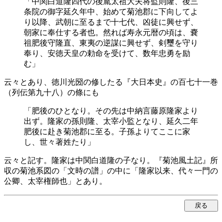
「中関白道隆四代の後胤太祖大夫将監則隆、後三
条院の御字延久年中、始めて菊池郡に下向してよ
り以降、武朝に至るまで十七代、凶徒に興せず、
朝家に奉仕する者也。然れば寿永元暦の頃は、嚢
祖肥後守隆直、東夷の逆謀に興せず、剣璽を守り
奉り、安徳天皇の勅命を受けて、数年忠勇を励
む」
云々とあり、徳川光圀の修したる『大日本史』の百七十一巻
（列伝第九十八）の條にも
「肥後のひとなり。その先は中納言藤原隆家より
出ず。隆家の孫則隆、太宰小監となり、延久二年
肥後に赴き菊池郡に至る。子孫よりてここに家
し、世々著姓たり」
云々と記す。隆家は中関白道隆の子なり。『菊池風土記』所
収の菊池系図の「文時の譜」の中に「隆家以来、代々一門の
公卿、太宰権師也」とあり。