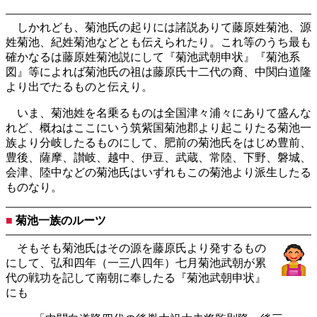
しかれども、菊池氏の起りには諸説ありて藤原姓菊池、源
姓菊池、紀姓菊池などとも伝えられたり。これ等のうち最も
確かなるは藤原姓菊池説にして『菊池武朝申状』『菊池系
図』等によれば菊池氏の祖は藤原氏十二代の裔、中関白道隆
より出でたるものと伝えり。
いま、菊池姓を名乗るものは全国津々浦々にありて盛んな
れど、概ねはここにいう筑紫国菊池郡より起こりたる菊池一
族より分岐したるものにして、肥前の菊池氏をはじめ豊前、
豊後、薩摩、讃岐、越中、伊豆、武蔵、常陸、下野、磐城、
会津、陸中などの菊池氏はいずれもこの菊池より派生したる
ものなり。
■
菊池一族のルーツ
そもそも菊池氏はその源を藤原氏より発するもの
にして、弘和四年（一三八四年）七月菊池武朝が累
代の戦功を記して南朝に奉したる『菊池武朝申状』
にも